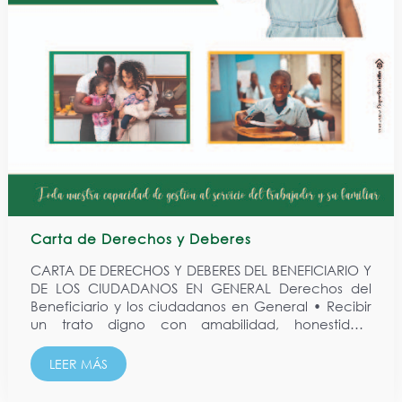
Carta de Derechos y Deberes
CARTA DE DERECHOS Y DEBERES DEL BENEFICIARIO Y
DE LOS CIUDADANOS EN GENERAL Derechos del
Beneficiario y los ciudadanos en General • Recibir
un trato digno con amabilidad, honestidad,
respecto e igualdad de su dignidad humana, sin
discriminación por razones sociales, raciales
LEER MÁS
económicas e ideológicas,...