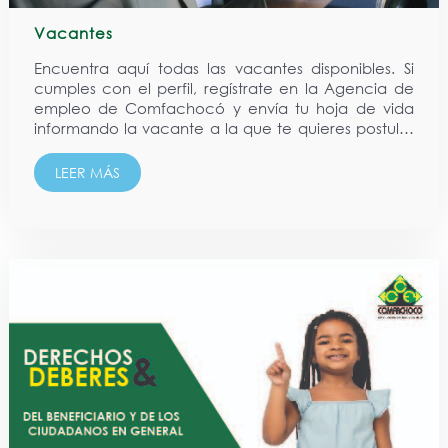
Vacantes
Encuentra aquí todas las vacantes disponibles. Si
cumples con el perfil, regístrate en la Agencia de
empleo de Comfachocó y envía tu hoja de vida
informando la vacante a la que te quieres postular
al correo: agenciaempleo@comfachoco.com.co
AUXILIAR DE TESORERIA Funciones Empresa del
LEER MÁS
sector comercial...