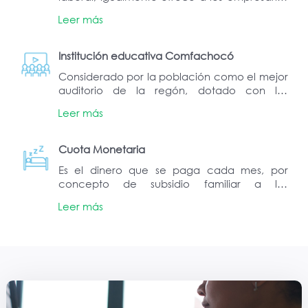
un mecanismo de reclutamiento de recurso
Leer más
humano.
Institución educativa Comfachocó
Considerado por la población como el mejor
auditorio de la regón, dotado con los
recursos tecnológicos para este tipo de
Leer más
escenarios.
Cuota Monetaria
Es el dinero que se paga cada mes, por
concepto de subsidio familiar a los
trabajadores afiliados que tengan personas a
Leer más
cargo y que están contempladas en la ley
como beneficiarias. Estos recursos deben ser
empleados en compra de alimentos o pago
de servicios como educación y salud.