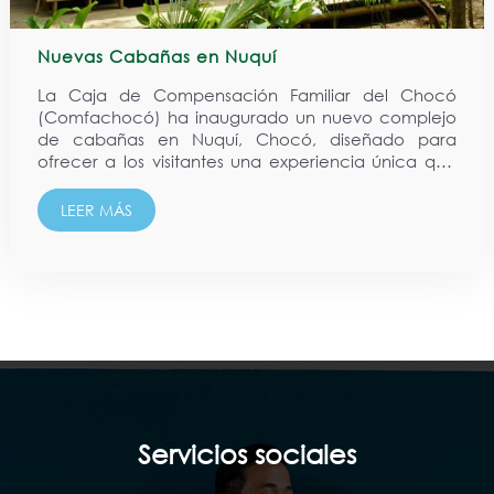
Nuevas Cabañas en Nuquí
La Caja de Compensación Familiar del Chocó
(Comfachocó) ha inaugurado un nuevo complejo
de cabañas en Nuquí, Chocó, diseñado para
ofrecer a los visitantes una experiencia única que
combina el confort con la riqueza cultural y natural
del Pacífico colombiano. Ubicadas a
LEER MÁS
aproximadamente 5 minutos...
Servicios sociales