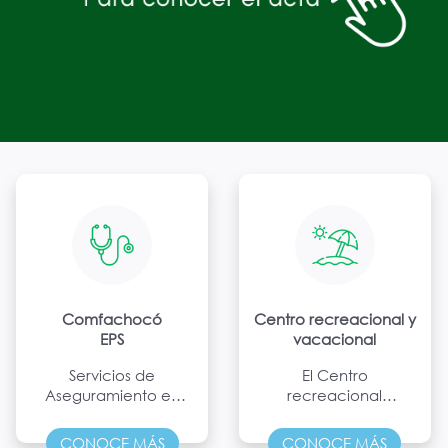
Comfachocó
Centro recreacional y
EPS
vacacional
Servicios de
El Centro
Aseguramiento en
recreacional
Salud con calidad,
Comfachocó es un
oportunidad y
espacio de disfrute
CONOCE MÁS
CONOCE MÁS