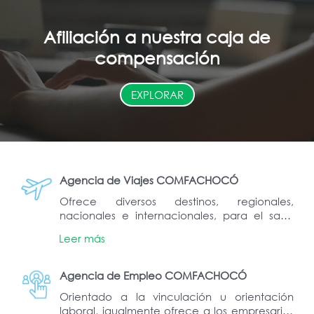
Afiliación a nuestra caja de
compensación
EXPLORAR
Agencia de Viajes COMFACHOCÓ
Ofrece diversos destinos, regionales,
nacionales e internacionales, para el sano
esparcimiento de afiliados y comunidad en
Leer más
general.
Agencia de Empleo COMFACHOCÓ
Orientado a la vinculación u orientación
laboral, igualmente ofrece a los empresarios