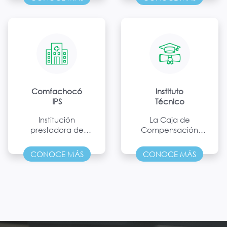
calidez humana, de
y esparcimiento
acuerdo con
para la población
afiliada y
comunidad en
general.
Comfachocó
Instituto
IPS
Técnico
Institución
La Caja de
prestadora de
Compensación
servicios de salud,
ofrece a través de
con estándares de
los programas de
CONOCE MÁS
CONOCE MÁS
alta calidad en la
Educación Formal y
prestación
Educación para